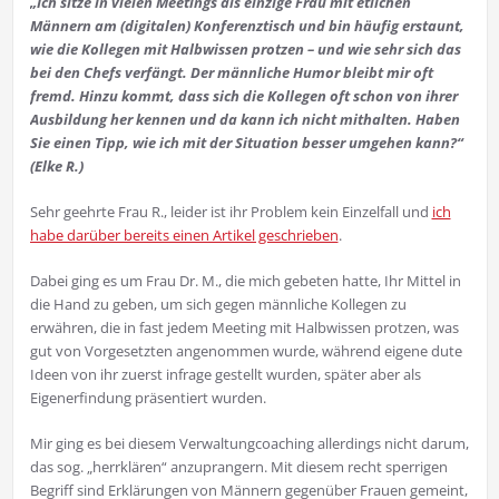
„Ich sitze in vielen Meetings als einzige Frau mit etlichen
Männern am (digitalen) Konferenztisch und bin häufig erstaunt,
wie die Kollegen mit Halbwissen protzen – und wie sehr sich das
bei den Chefs verfängt. Der männliche Humor bleibt mir oft
fremd. Hinzu kommt, dass sich die Kollegen oft schon von ihrer
Ausbildung her kennen und da kann ich nicht mithalten. Haben
Sie einen Tipp, wie ich mit der Situation besser umgehen kann?“
(Elke R.)
Sehr geehrte Frau R., leider ist ihr Problem kein Einzelfall und
ich
habe darüber bereits einen Artikel geschrieben
.
Dabei ging es um Frau Dr. M., die mich gebeten hatte, Ihr Mittel in
die Hand zu geben, um sich gegen männliche Kollegen zu
erwähren, die in fast jedem Meeting mit Halbwissen protzen, was
gut von Vorgesetzten angenommen wurde, während eigene dute
Ideen von ihr zuerst infrage gestellt wurden, später aber als
Eigenerfindung präsentiert wurden.
Mir ging es bei diesem Verwaltungcoaching allerdings nicht darum,
das sog. „herrklären“ anzuprangern. Mit diesem recht sperrigen
Begriff sind Erklärungen von Männern gegenüber Frauen gemeint,