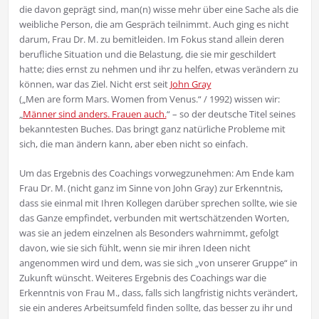
die davon geprägt sind, man(n) wisse mehr über eine Sache als die
weibliche Person, die am Gespräch teilnimmt. Auch ging es nicht
darum, Frau Dr. M. zu bemitleiden. Im Fokus stand allein deren
berufliche Situation und die Belastung, die sie mir geschildert
hatte; dies ernst zu nehmen und ihr zu helfen, etwas verändern zu
können, war das Ziel. Nicht erst seit
John Gray
(„Men are form Mars. Women from Venus.“ / 1992) wissen wir:
„
Männer sind anders. Frauen auch.
“ – so der deutsche Titel seines
bekanntesten Buches. Das bringt ganz natürliche Probleme mit
sich, die man ändern kann, aber eben nicht so einfach.
Um das Ergebnis des Coachings vorwegzunehmen: Am Ende kam
Frau Dr. M. (nicht ganz im Sinne von John Gray) zur Erkenntnis,
dass sie einmal mit Ihren Kollegen darüber sprechen sollte, wie sie
das Ganze empfindet, verbunden mit wertschätzenden Worten,
was sie an jedem einzelnen als Besonders wahrnimmt, gefolgt
davon, wie sie sich fühlt, wenn sie mir ihren Ideen nicht
angenommen wird und dem, was sie sich „von unserer Gruppe“ in
Zukunft wünscht. Weiteres Ergebnis des Coachings war die
Erkenntnis von Frau M., dass, falls sich langfristig nichts verändert,
sie ein anderes Arbeitsumfeld finden sollte, das besser zu ihr und