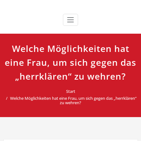
Zum
»Ein Experte zum Anfassen… | …souveräne Auswahl der
Rainer W. Sauer ||| Trainer &
Inhalt
Botschaft… | …Gefühl für den Rhythmus… | …
springen
Coach / Birkenbihl-Experte &
außerordentliche emotionale Wirkung«
Infotainer
Welche Möglichkeiten hat
eine Frau, um sich gegen das
„herrklären“ zu wehren?
Start
Welche Möglichkeiten hat eine Frau, um sich gegen das „herrklären“
zu wehren?