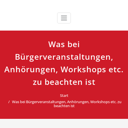
Zum
»Ein Experte zum Anfassen… | …souveräne Auswahl der
Rainer W. Sauer ||| Trainer &
Inhalt
Botschaft… | …Gefühl für den Rhythmus… | …
springen
Coach / Birkenbihl-Experte &
außerordentliche emotionale Wirkung«
Infotainer
Was bei
Bürgerveranstaltungen,
Anhörungen, Workshops etc.
zu beachten ist
Start
Was bei Bürgerveranstaltungen, Anhörungen, Workshops etc. zu
beachten ist