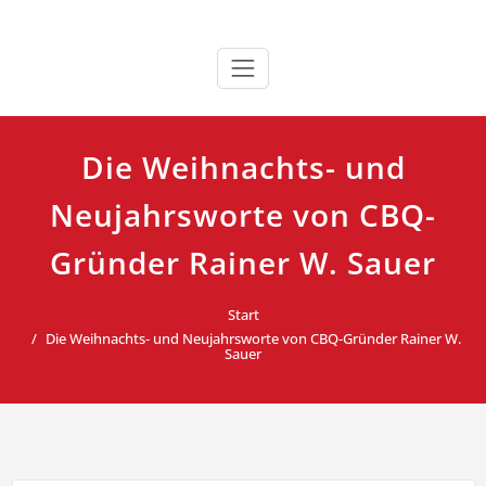
Zum
»Ein Experte zum Anfassen… | …souveräne Auswahl der
Rainer W. Sauer ||| Trainer &
Inhalt
Botschaft… | …Gefühl für den Rhythmus… | …
springen
Coach / Birkenbihl-Experte &
außerordentliche emotionale Wirkung«
Infotainer
Die Weihnachts- und
Neujahrsworte von CBQ-
Gründer Rainer W. Sauer
Start
Die Weihnachts- und Neujahrsworte von CBQ-Gründer Rainer W.
Sauer