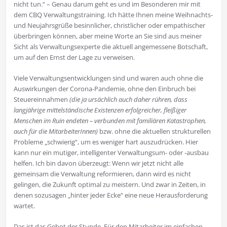
nicht tun.“ – Genau darum geht es und im Besonderen mir mit
dem CBQ Verwaltungstraining. Ich hätte Ihnen meine Weihnachts-
und Neujahrsgrüße besinnlicher, christlicher oder empathischer
überbringen können, aber meine Worte an Sie sind aus meiner
Sicht als Verwaltungsexperte die aktuell angemessene Botschaft,
um auf den Ernst der Lage zu verweisen.
Viele Verwaltungsentwicklungen sind und waren auch ohne die
Auswirkungen der Corona-Pandemie, ohne den Einbruch bei
Steuereinnahmen
(die ja ursächlich auch daher rühren, dass
langjährige mittelständische Existenzen erfolgreicher, fleißiger
Menschen im Ruin endeten – verbunden mit familiären Katastrophen,
auch für die MitarbeiterInnen)
bzw. ohne die aktuellen strukturellen
Probleme „schwierig“, um es weniger hart auszudrücken. Hier
kann nur ein mutiger, intelligenter Verwaltungsum- oder -ausbau
helfen. Ich bin davon überzeugt: Wenn wir jetzt nicht alle
gemeinsam die Verwaltung reformieren, dann wird es nicht
gelingen, die Zukunft optimal zu meistern. Und zwar in Zeiten, in
denen sozusagen „hinter jeder Ecke“ eine neue Herausforderung
wartet.
Das ist das Gebot der Stunde. Für den Mitarbeiter im einfachen