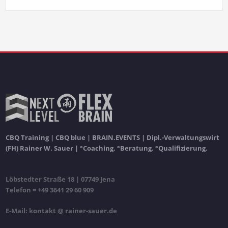
CBQ Training | CBQ blue | BRAIN.EVENTS | Dipl.-Verwaltungswirt
(FH) Rainer W. Sauer | °Coaching. °Beratung. °Qualifizierung.
Löbstedter Straße 18 | 07749 Jena
Telefon = +49 3641 29 60 909
E-Mail: kontakt @ rainer-sauer.de