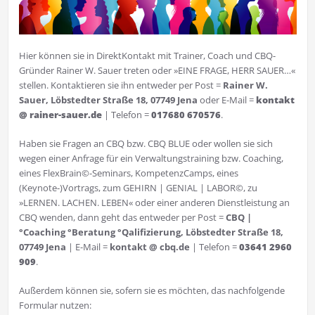
Hier können sie in DirektKontakt mit Trainer, Coach und CBQ-
Gründer Rainer W. Sauer treten oder »EINE FRAGE, HERR SAUER…«
stellen. Kontaktieren sie ihn entweder per Post =
Rainer W.
Sauer, Löbstedter Straße 18, 07749 Jena
oder E-Mail =
kontakt
@ rainer-sauer.de
| Telefon =
0
17680 670576
.
Haben sie Fragen an CBQ bzw. CBQ BLUE oder wollen sie sich
wegen einer Anfrage für ein Verwaltungstraining bzw. Coaching,
eines FlexBrain©-Seminars, KompetenzCamps, eines
(Keynote-)Vortrags, zum GEHIRN | GENIAL | LABOR©, zu
»LERNEN. LACHEN. LEBEN« oder einer anderen Dienstleistung an
CBQ wenden, dann geht das entweder per Post =
CBQ |
°Coaching °Beratung °Qalifizierung, Löbstedter Straße 18,
07749 Jena
| E-Mail =
kontakt @ cbq.de
| Telefon =
03641 2960
909
.
Außerdem können sie, sofern sie es möchten, das nachfolgende
Formular nutzen: